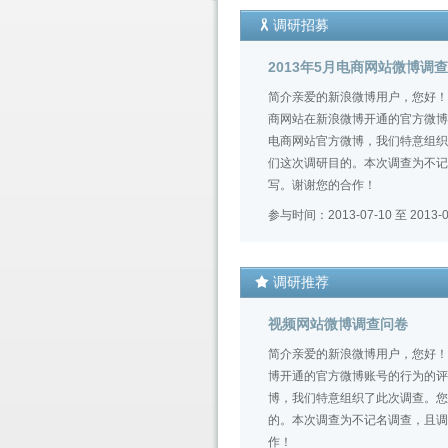
调研招募
2013年5月电商网站微博调
简介亲爱的新浪微博用户，您好！
商网站在新浪微博开通的官方微博
电商网站官方微博，我们特意组织
们这次调研目的。本次调查为不记
写。谢谢您的合作！
参与时间：2013-07-10 至 2013-0
调研推荐
视频网站微博调查问卷
简介亲爱的新浪微博用户，您好！
博开通的官方微博账号的行为的评
博，我们特意组织了此次调查。您
的。本次调查为不记名调查，且调
作！